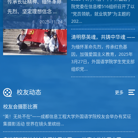
传承长征精神、缅怀革命
院党委在信息楼516组织召开了以
先烈、坚定理想信念 ...
“党员领航，就业筑梦”为主题的
202...
2025-11-24
清明祭英魂，共铸中华魂 ——外
为缅怀革命先烈，传承红色基
因，加强爱国主义教育，2025年
3月27日，外国语学院学生党支部
组织党...
校友动态
更多
校友会摄影比赛
“美！无处不在”——成都信息工程大学外国语学院校友会举办有奖征
集摄影活动 世界在镜头里缤纷...