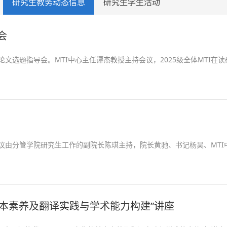
研究生教务动态信息
研究生学生活动
会
论文选题指导会。MTI中心主任谭杰教授主持会议，2025级全体MTI在读研
。会议由分管学院研究生工作的副院长陈琪主持，院长黄驰、书记杨昊、MTI中心
基本素养及翻译实践与学术能力构建”讲座