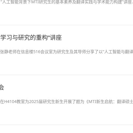
展了“人工智能背景下MTI研究生的基本素养及翻译实践与学术能力构建”讲座..
学习与研究的重构”讲座
教授张静老师在信息楼516会议室为研究生及其导师分享了以“人工智能与翻译.
会
院在H4104教室为2025届研究生新生开展了题为《MTI新生启航：翻译硕士全