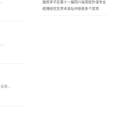
.
我校学子在第十一届四川省高校外语专业
硕博研究生学术讲坛中斩获多个奖项
..
景...