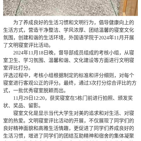
为了养成良好的生活习惯和文明行为，倡导健康向上的
生活方式，营造干净整洁、学风浓厚、团结温馨的寝室文化
氛围，创建和谐的生活环境，外国语学院于
2024年
11月
开展
了文明寝室评比活动。
2024年
11
月
18
日晚
，
督导部成员组成的考核小组，从寝
室卫生、学习氛围、温馨和谐、文化建设等方面进行文明寝
室评比打分。
评选过
程
中，考核小组根据制定的标准和评分细则，对每个
寝室进行客观公正的评分。最终，通过
3次打分综合评比的方
式，一批优秀寝室脱颖而出
。
11月29日12:20，获奖寝室在5栋门前进行拍照、颁发奖
状、奖品、留影。
寝室文化是显示当代大学生对美的追求和对生活、对寝
室的热爱。文明寝室评比活动的开展，不仅展现了同学们的
良好精神面貌和高雅生活情趣，更促进了同学们养成良好的
生活习惯，增进了同学们的团结互助精神和宿舍的集体凝聚