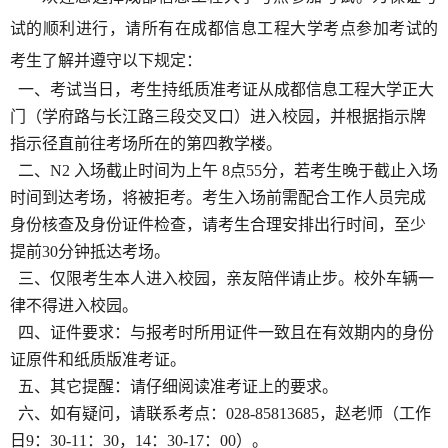
试的顺利进行，请所有在成都信息工程大学考点参加考试的
考生了解并遵守以下规定：
一、考试当日，
考生持
纸质准考证
从成都信息工程大学正大
门（学府路与长江路三段交叉口）进入校园，
并
根据指示牌
指示径直前往
考场所在的
第四教学楼。
二、N2 入场截止时间
为上午
8
点
55
分
，
若考生晚
于截止
入场
时间到达考场
，
将被拒考。
考生入场前
需配合工作人员完成
身份核查及身份证件检查
，
请考生合理安排出行时间
，
至少
提前
30分钟
抵达考场
。
三、仅限考生本人进入校园，亲友陪伴请止步。校外车辆一
律不得进入校园。
四、证件要求：与报考时所用证件一致且在有效期内的身份
证原件和纸质版准考证。
五、其它提醒：请仔细阅读准考证上的要求。
六、
如有疑问，请
联系考点
：
028-8581368
5
，
赵老师（
工作
日
9：30-11：30，14：30-17：00
）。