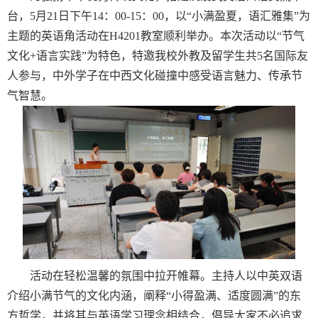
台，
5月21日下午
14
：00-15：00
，以
“
小满盈夏，语汇雅集
”为
主题的英语角活动在H4201教室顺利举办。本次活动以“节气
文化+语言实践”为特色，
特邀我校外教及留学生共
5
名国际友
人参与
，
中外学子
在中西文化碰撞中感受语言魅力、传承节
气智慧。
活动在轻松温馨的氛围中拉开帷幕。主持人以中英双语
介绍小满节气的文化内涵，阐释
“
小得盈满、适度圆满
”
的东
方哲学，并将其与英语学习理念相结合，倡导大家不必追求