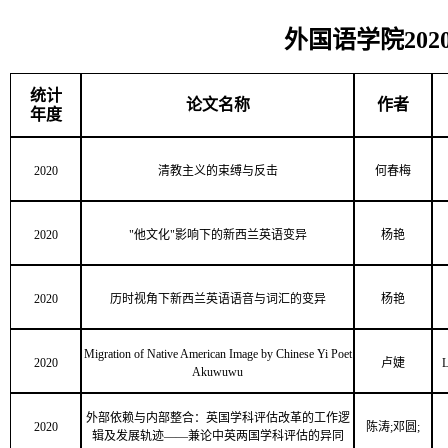
外国语学院20
统计
论文名称
作者
年度
2020
清教主义的束缚与反击
何春梅
2020
"他文化"影响下的新西兰英语变异
杨艳
2020
历时视角下新西兰英语语音与词汇的变异
杨艳
Migration of Native American Image by Chinese Yi Poet
2020
卢婕
L
Akuwuwu
外部依赖与内部整合：英国学科评估改革的工作逻
2020
陈涛;邓圆;
辑及发展轨迹——兼论中英两国学科评估的异同