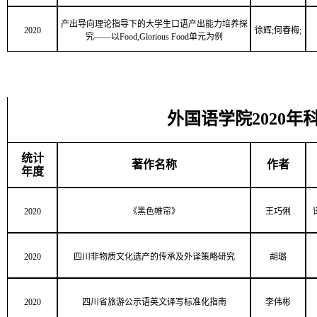
产出导向理论指导下的大学生口语产出能力培养探
2020
徐辉;何春梅;
究——以Food,Glorious Food单元为例
外国语学院2020
统计
著作名称
作者
年度
2020
《黑色帷帘》
王巧俐
2020
四川非物质文化遗产的传承及外译策略研究
胡璐
2020
四川省旅游公示语英文译写标准化指南
李伟彬