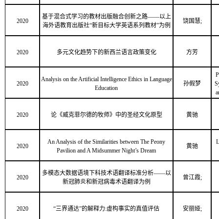
基于混合式学习的教材出版融合创新之路——以上
2020
饶国慧;
海外语教育出版社“新目标大学英语系列教材”为例
2020
多元文化趋势下的新西兰语言政策变化
方芳
P
Analysis on the Artificial Intelligence Ethics in Language
2020
孙假梦
S
Education
a
2020
论《威克菲尔德的牧师》中的圣经文化原型
黄驰
An Analysis of the Similarities between The Peony
L
2020
黄驰
Pavilion and A Midsummer Night’s Dream
多模态大数据语境下科技术语翻译标准分析——以
2020
曾江霞;
新冠肺炎和新冠病毒术语翻译为例
2020
“三界通达”的解释力:虚构事实的真值评估
安丽娅;