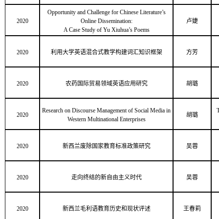
Opportunity and Challenge for Chinese Literature’s
2020
Online Dissemination:
卢婕
A Case Study of Yu Xiuhua’s Poems
2020
利用大学英语混合式教学构建词汇知识框架
方芳
2020
农药国际贸易领域英语应用研究
胡璐
Research on Discourse Management of Social Media in
T
2020
胡璐
Western Multinational Enterprises
2020
新西兰废除国家教育标准政策研究
吴蓉
2020
走向终结的新自由主义时代
吴蓉
2020
新西兰毛利语教育历史和现状评述
王春莉