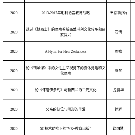
2020
2013-2017年毛利语言教育战略
王春莉(译)
透过《鲸骑士》的隐喻看新西兰毛利文化传承和民
2020
石倩
族复兴
2020
A Hymn for Hew Zealanders
周敏
论《钢琴课》中的女性主义视觉下的身体觉醒和文
2020
舒琴
化隐喻
2020
论《怀唐伊条约》与新西兰的二元文化
龙俊华
2020
父亲的缺位与畸形的母爱
徐辉
2020
5G技术助推下的“VR+教育出版”
饶国慧;