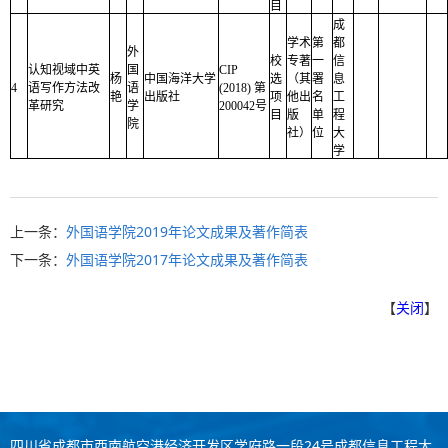
目
成
学术
第
都
外
校
专著
一
信
认知视域中英
国
CIP
杨
中国海洋大学
选
（其
署
息
4
语写作方法改
语
(2018) 第
艳
出版社
项
他出
名
工
革研究
学
200042号
目
版
单
程
院
社）
位
大
学
上一条：
外国语学院2019年论文成果及著作简表
下一条：
外国语学院2017年论文成果及著作简表
【
关闭
】
四川省成都市西南航空港经济开发区学府路一段24号成都信息工程大