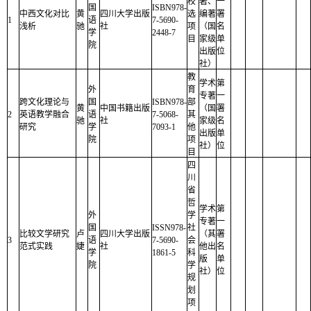
校
著、
一
国
ISBN978-
中西文化对比
黄
四川大学出版
选
编著
署
1
语
7-5690-
浅析
驰
社
项
（国
名
学
2448-7
目
家级
单
院
出版
位
社）
教
学术
第
外
育
专著
一
跨文化理论与
国
ISBN978-
部
黄
中国书籍出版
（国
署
2
英语教学融合
语
7-5068-
其
驰
社
家级
名
研究
学
7093-1
他
出版
单
院
项
社）
位
目
四
川
省
哲
学术
第
外
学
专著
一
国
ISSN978-
社
比较文学研究
卢
四川大学出版
（其
署
3
语
7-5690-
会
范式实践
婕
社
他出
名
学
1861-5
科
版
单
院
学
社）
位
规
划
项