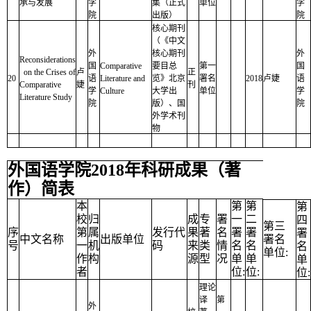
承与发展
学
集（正式
单位
学
院
出版）
院
核心期刊
（《中文
外
核心期刊
外
Reconsiderations
国
Comparative
要目总
第一
国
on the Crises of
卢
正
20
语
Literature and
览》北京
署名
2018
卢婕
语
Comparative
婕
刊
学
Culture
大学出
单位
学
Literature Study
院
版）、国
院
外学术刊
物
外国语学院2018年科研成果（著
作）简表
本
第
第
第
校
归
成
专
署
一
二
四
第三
序
第
属
发行代
果
著
名
署
署
署
中文名称
出版单位
署名
号
一
机
码
来
类
情
名
名
名
单位:
作
构
源
型
况
单
单
单
者
位:
位:
位:
理论
译
第
外