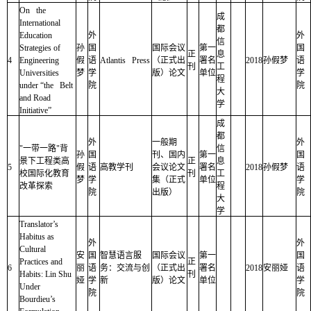
On the
成
International
都
Education
外
外
信
Strategies of
孙
国
国际会议
第一
国
正
息
4
Engineering
假
语
Atlantis Press
（正式出
署名
2018
孙假梦
语
刊
工
Universities
梦
学
版）论文
单位
学
程
under “the Belt
院
院
大
and Road
学
Initiative”
成
都
外
一般期
外
"一带一路"背
信
孙
国
刊、国内
第一
国
景下工程类高
正
息
5
假
语
高教学刊
会议论文
署名
2018
孙假梦
语
校国际化教育
刊
工
梦
学
集（正式
单位
学
改革探索
程
院
出版）
院
大
学
Translator’s
Habitus as
外
外
Cultural
安
国
智慧语言服
国际会议
第一
国
Practices and
正
6
丽
语
务：交流与创
（正式出
署名
2018
安丽娅
语
Habits: Lin Shu
刊
娅
学
新
版）论文
单位
学
Under
院
院
Bourdieu’s