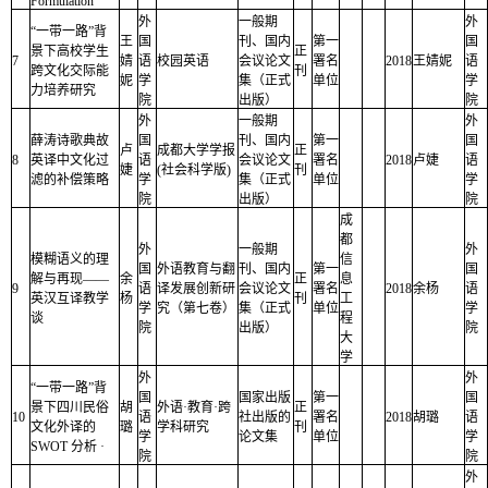
Formulation
外
一般期
外
“一带一路”背
王
国
刊、国内
第一
国
景下高校学生
正
7
婧
语
校园英语
会议论文
署名
2018
王婧妮
语
跨文化交际能
刊
妮
学
集（正式
单位
学
力培养研究
院
出版）
院
外
一般期
外
薛涛诗歌典故
国
刊、国内
第一
国
卢
成都大学学报
正
8
英译中文化过
语
会议论文
署名
2018
卢婕
语
婕
(社会科学版)
刊
滤的补偿策略
学
集（正式
单位
学
院
出版）
院
成
都
外
一般期
外
模糊语义的理
信
国
外语教育与翻
刊、国内
第一
国
解与再现——
余
正
息
9
语
译发展创新研
会议论文
署名
2018
余杨
语
英汉互译教学
杨
刊
工
学
究（第七卷）
集（正式
单位
学
谈
程
院
出版）
院
大
学
外
外
“一带一路”背
国
国家出版
第一
国
景下四川民俗
胡
外语·教育·跨
正
10
语
社出版的
署名
2018
胡璐
语
文化外译的
璐
学科研究
刊
学
论文集
单位
学
SWOT 分析 ·
院
院
外