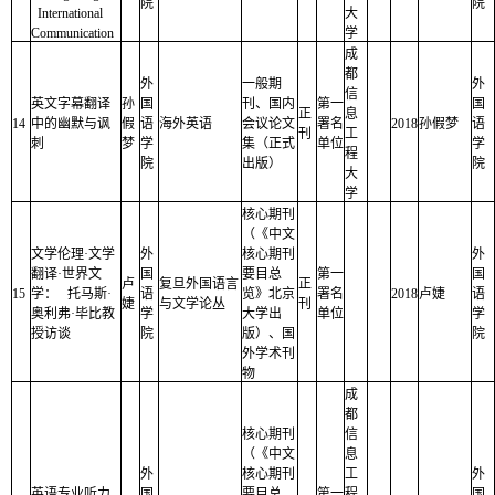
院
院
International
大
Communication
学
成
都
外
一般期
外
信
英文字幕翻译
孙
国
刊、国内
第一
国
正
息
14
中的幽默与讽
假
语
海外英语
会议论文
署名
2018
孙假梦
语
刊
工
刺
梦
学
集（正式
单位
学
程
院
出版）
院
大
学
核心期刊
（《中文
文学伦理·文学
外
核心期刊
外
翻译·世界文
国
要目总
第一
国
卢
复旦外国语言
正
15
学： 托马斯·
语
览》北京
署名
2018
卢婕
语
婕
与文学论丛
刊
奥利弗·毕比教
学
大学出
单位
学
授访谈
院
版）、国
院
外学术刊
物
成
都
核心期刊
信
（《中文
息
外
核心期刊
工
外
英语专业听力
国
要目总
第一
程
国