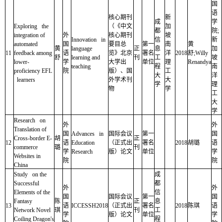
国
语
核心期刊
新
成
学
Exploring the
（《中文
加
都
院;
integration of
外
核心期刊
坡
Innovation in
信
新
automated
国
要目总
第一
南
黄
黄
language
正
息
加
11
feedback among
语
览》北京
署名
洋
2018
舒;Willy
舒
learning and
刊
工
坡
lower-
学
大学出
单位
理
Renandya
teaching
程
南
proficiency EFL
院
版）、国
工
大
洋
learners
外学术刊
大
学
理
物
学
工
大
学
Research on
外
外
Translation of
国
Advances in
国际会议
第一
国
Cross-border E-
胡
正
12
语
Education
（正式出
署名
2018
胡璐
语
commerce
璐
刊
学
Research
版）论文
单位
学
Websites in
院
院
China
Study on the
成
Successful
都
外
外
Elements of the
信
国
国际会议
第一
国
Fantasy
陈
正
息
13
语
ICCESSH2018
（正式出
署名
2018
陈琪
语
Network Novel
琪
刊
工
学
版）论文
单位
学
Coiling Dragon's
程