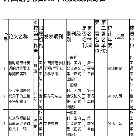
本
第
第
校
归
是
署
一
二
统
成
序
第
属
期刊级
否
名
署
署
计
员
论文名称
发表期刊
成员
号
一
机
别
增
情
名
名
年
单
作
构
刊
况
单
单
度
位
者
位:
位:
外
一般期
外
新时期审计英
国
广西师范学院
刊、国内
第一
国
胡
正
1
语的时代要求
语
学报(哲学社
会议论文
署名
2018
胡璐
语
璐
刊
与翻译实践
学
会科学版)
集（正式
单位
学
院
出版）
院
外
一般期
外
英汉主谓差异
国
刊、国内
第一
国
方
正
2
视角下的主谓
语
读与写杂志
会议论文
署名
2018
方芳
语
芳
刊
不搭配错误
学
集（正式
单位
学
院
出版）
院
外
一般期
外
从道教视野试
国
刊、国内
第一
国
卢
正
3
解薛涛谜语诗
语
文史杂志
会议论文
署名
2018
卢婕
语
婕
刊
咏八十一颗
学
集（正式
单位
学
院
出版）
院