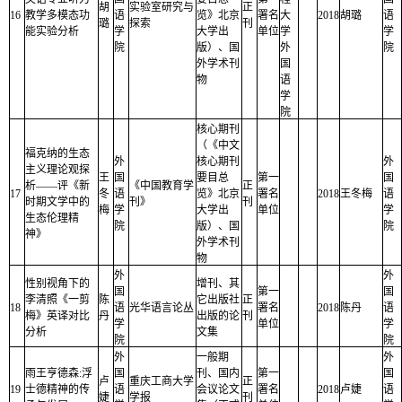
胡
实验室研究与
正
16
教学多模态功
语
览》北京
署名
大
2018
胡璐
语
璐
探索
刊
能实验分析
学
大学出
单位
学
学
院
版）、国
外
院
外学术刊
国
物
语
学
院
核心期刊
（《中文
福克纳的生态
外
核心期刊
外
主义理论观探
王
国
要目总
第一
国
析——评《新
《中国教育学
正
17
冬
语
览》北京
署名
2018
王冬梅
语
时期文学中的
刊》
刊
梅
学
大学出
单位
学
生态伦理精
院
版）、国
院
神》
外学术刊
物
外
外
性别视角下的
增刊、其
国
第一
国
李清照《一剪
陈
它出版社
正
18
语
光华语言论丛
署名
2018
陈丹
语
梅》英译对比
丹
出版的论
刊
学
单位
学
分析
文集
院
院
外
一般期
外
雨王亨德森:浮
国
刊、国内
第一
国
卢
重庆工商大学
正
19
士德精神的传
语
会议论文
署名
2018
卢婕
语
婕
学报
刊