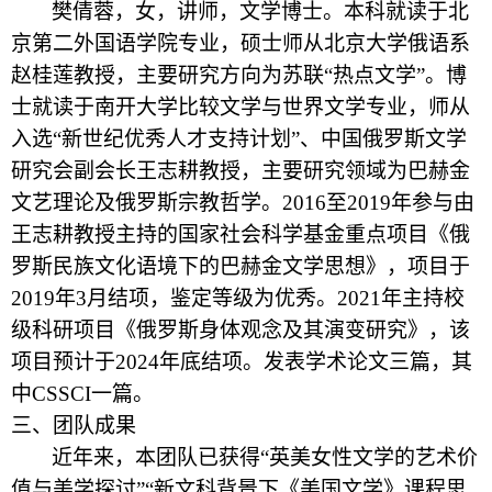
樊倩蓉，女，讲师，文学博士。本科就读于北
京第二外国语学院专业，硕士师从北京大学俄语系
赵桂莲教授，主要研究方向为苏联“热点文学”。博
士就读于南开大学比较文学与世界文学专业，师从
入选“新世纪优秀人才支持计划”、中国俄罗斯文学
研究会副会长王志耕教授，主要研究领域为巴赫金
文艺理论及俄罗斯宗教哲学。
2016
至
2019
年参与由
王志耕教授主持的国家社会科学基金重点项目《俄
罗斯民族文化语境下的巴赫金文学思想》，项目于
2019
年
3
月结项，鉴定等级为优秀。
2021
年主持校
级科研项目《俄罗斯身体观念及其演变研究》，该
项目预计于
2024
年底结项。发表学术论文三篇，其
中
CSSCI
一篇。
三、团队成果
近年来，本团队已获得“英美女性文学的艺术价
值与美学探讨”“新文科背景下《美国文学》课程思