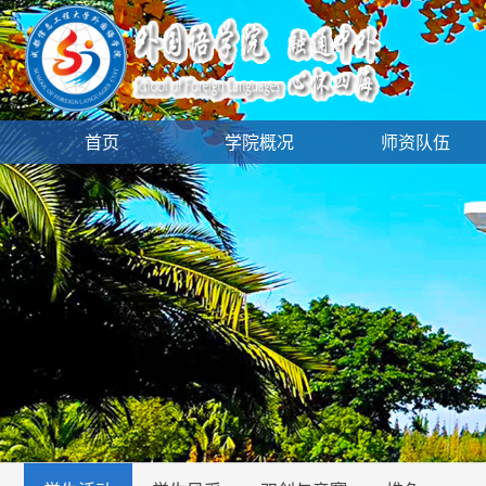
首页
学院概况
师资队伍