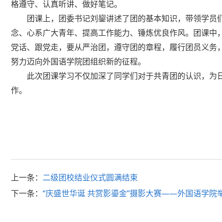
格遵守、认真听讲
、做好笔记
。
团课上
，
团委书记刘鋆
讲述了团的基本知识，带领学员
念、心系广大青年、提高工作能力、锤炼优良作风。团课中
党话、跟党走，
要从严治团，遵守团的章程，履行团员义务
努力迈向外国语学院团组织新的征程。
此次团课学习不仅加深了同学们对于共青团的认识，为
作。
上一条：
二级团校结业仪式圆满结束
下一条：
“庆盛世华诞 共赏影鎏金”摄影大赛——外国语学院